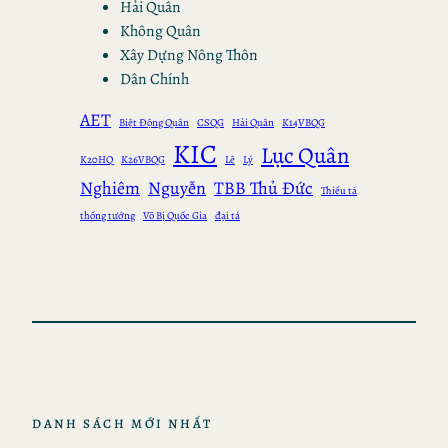
Hải Quân
Không Quân
Xây Dựng Nông Thôn
Dân Chính
AET
Biệt Động Quân
CSQG
Hải Quân
K14VBQG
KIC
Lục Quân
K20HQ
K26VBQG
Lê
Lý
Nghiêm
Nguyễn
TBB Thủ Đức
Thiếu tá
thống tướng
Võ Bị Quốc Gia
đại tá
DANH SÁCH MỚI NHẤT