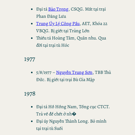
Đại tá
Bảo Trọng
, CSQG. Mất tại trại
Phan Đăng Lưu
Trung Úy Lý Công Pẩu
, AET, Khóa 22
VBQG. Bị giết tại Trảng Lớn
Thiếu tá Hoàng Tâm, Quân nhu. Qua
đời tại trại tù Hóc
1977
5/8/1977 –
Nguyễn Trung Sơn
, TBB Thủ
Đức. Bị giết tại trại Bù Gia Mập
1978
Đại tá Hồ Hồng Nam, Tổng cục CTCT.
Trả về để chết ở nh�
Đại úy Nguyễn Thành Long. Bỏ mình
tại trại tù Suối