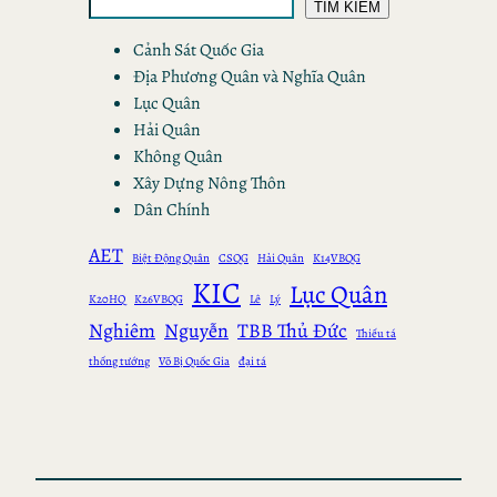
TÌM KIẾM
Cảnh Sát Quốc Gia
Địa Phương Quân và Nghĩa Quân
Lục Quân
Hải Quân
Không Quân
Xây Dựng Nông Thôn
Dân Chính
AET
Biệt Động Quân
CSQG
Hải Quân
K14VBQG
KIC
Lục Quân
K20HQ
K26VBQG
Lê
Lý
Nghiêm
Nguyễn
TBB Thủ Đức
Thiếu tá
thống tướng
Võ Bị Quốc Gia
đại tá