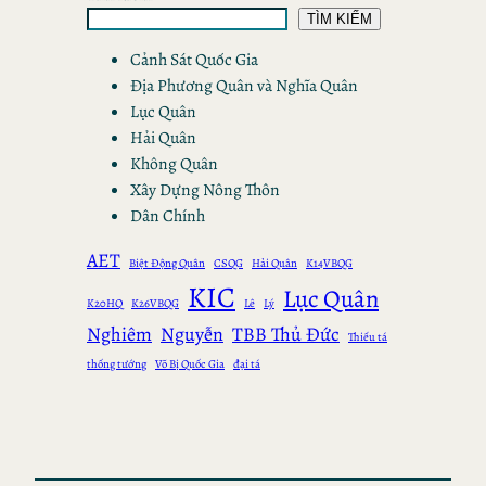
TÌM KIẾM
Cảnh Sát Quốc Gia
Địa Phương Quân và Nghĩa Quân
Lục Quân
Hải Quân
Không Quân
Xây Dựng Nông Thôn
Dân Chính
AET
Biệt Động Quân
CSQG
Hải Quân
K14VBQG
KIC
Lục Quân
K20HQ
K26VBQG
Lê
Lý
Nghiêm
Nguyễn
TBB Thủ Đức
Thiếu tá
thống tướng
Võ Bị Quốc Gia
đại tá