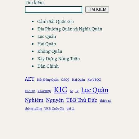
Tìm kiếm
TÌM KIẾM
Cảnh Sát Quốc Gia
Địa Phương Quân và Nghĩa Quân
Lục Quân
Hải Quân
Không Quân
Xây Dựng Nông Thôn
Dân Chính
AET
Biệt Động Quân
CSQG
Hải Quân
K14VBQG
KIC
Lục Quân
K20HQ
K26VBQG
Lê
Lý
Nghiêm
Nguyễn
TBB Thủ Đức
Thiếu tá
thống tướng
Võ Bị Quốc Gia
đại tá